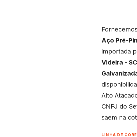
Fornecemo
Aço Pré‑Pi
importada pa
Videira ‑ S
Galvanizad
disponibilid
Alto Atacad
CNPJ do Set
saem na cot
LINHA DE CORE