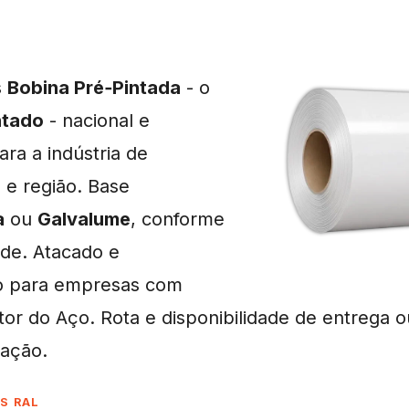
s
Bobina Pré‑Pintada
- o
ntado
- nacional e
ra a indústria de
C
e região. Base
a
ou
Galvalume
, conforme
ade. Atacado e
o para empresas com
or do Aço. Rota e disponibilidade de entrega o
ação.
S RAL