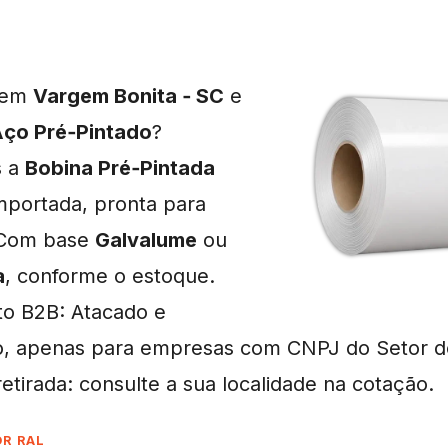
a em
Vargem Bonita ‑ SC
e
ço Pré‑Pintado
?
s a
Bobina Pré‑Pintada
importada, pronta para
 Com base
Galvalume
ou
a
, conforme o estoque.
o B2B: Atacado e
o, apenas para empresas com CNPJ do Setor d
etirada: consulte a sua localidade na cotação.
OR RAL