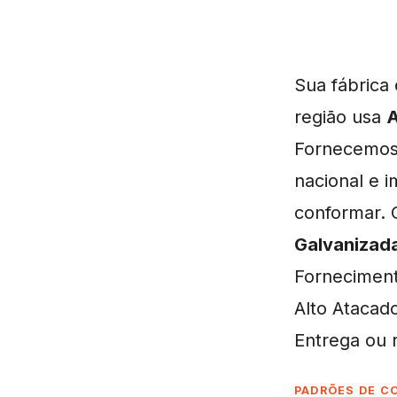
Sua fábric
região usa
A
Fornecemo
nacional e 
conformar.
Galvanizad
Forneciment
Alto Atacad
Entrega ou r
PADRÕES DE C