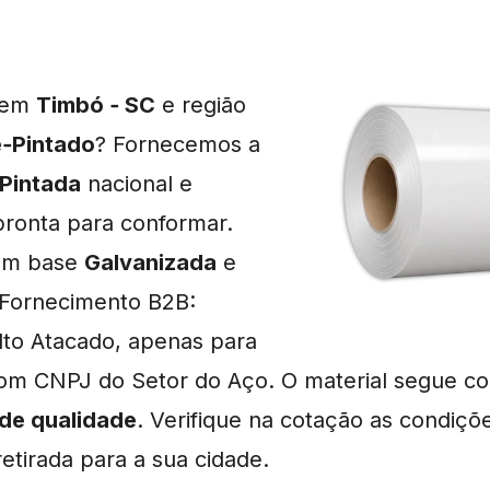
a em
Timbó ‑ SC
e região
‑Pintado
? Fornecemos a
‑Pintada
nacional e
pronta para conformar.
 em base
Galvanizada
e
 Fornecimento B2B:
lto Atacado, apenas para
om CNPJ do Setor do Aço. O material segue c
 de qualidade
. Verifique na cotação as condiçõ
etirada para a sua cidade.