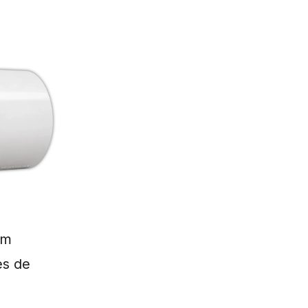
om
es de