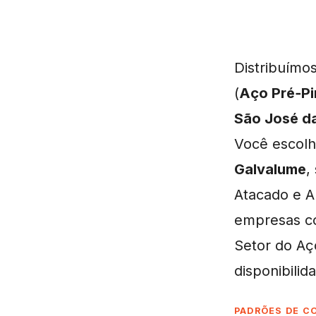
Distribuímo
(
Aço Pré‑P
São José da
Você escolh
Galvalume
,
Atacado e A
empresas c
Setor do Aç
disponibili
PADRÕES DE C