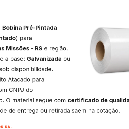
s
Bobina Pré‑Pintada
intado
) para
s Missões ‑ RS
e região.
e a base:
Galvanizada
ou
 sob disponibilidade.
lto Atacado para
om CNPJ do
o. O material segue com
certificado de qualid
dade de entrega ou retirada saem na cotação.
OR RAL