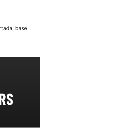
rtada, base
 RS