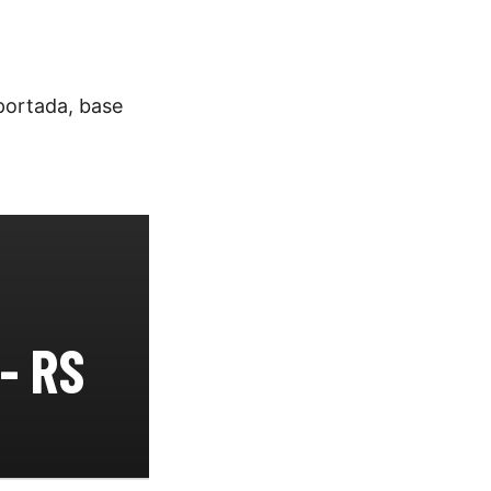
portada, base
- RS