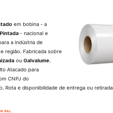
ntado
em bobina - a
‑Pintada
- nacional e
ara a indústria de
e região. Fabricada sobre
nizada
ou
Galvalume
.
lto Atacado para
om CNPJ do
o. Rota e disponibilidade de entrega ou retirad
OR RAL