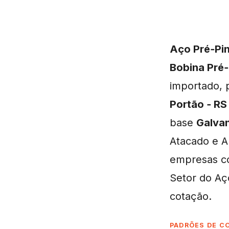
Aço Pré‑Pi
Bobina Pré
importado, p
Portão ‑ RS
base
Galva
Atacado e A
empresas c
Setor do Aç
cotação.
PADRÕES DE C