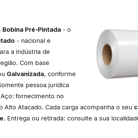
s
Bobina Pré‑Pintada
- o
ntado
- nacional e
ra a indústria de
região. Com base
ou
Galvanizada
, conforme
Somente pessoa jurídica
 Aço: fornecimento no
o Alto Atacado. Cada carga acompanha o seu
c
de
. Entrega ou retirada: consulte a sua localidad