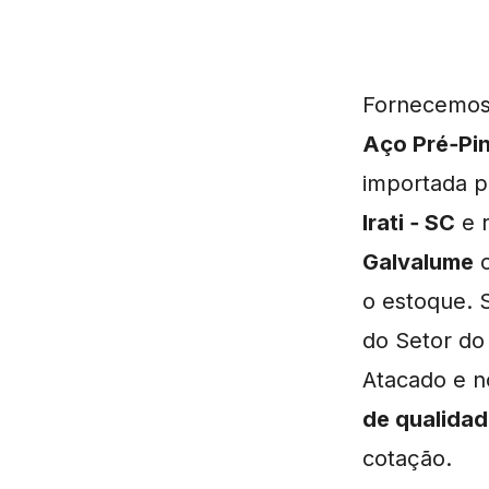
Fornecemo
Aço Pré‑Pi
importada pa
Irati ‑ SC
e 
Galvalume
o estoque. 
do Setor do
Atacado e n
de qualida
cotação.