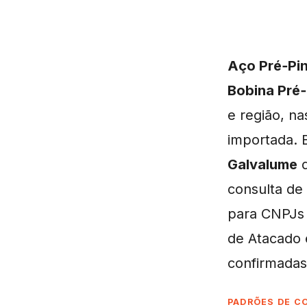
Aço Pré‑Pi
Bobina Pré
e região, na
importada.
Galvalume
d
consulta de
para CNPJs 
de Atacado 
confirmadas
PADRÕES DE C