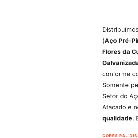
Distribuímo
(
Aço Pré‑P
Flores da C
Galvanizad
conforme co
Somente pes
Setor do Aç
Atacado e n
qualidade
. 
CORES RAL DIS