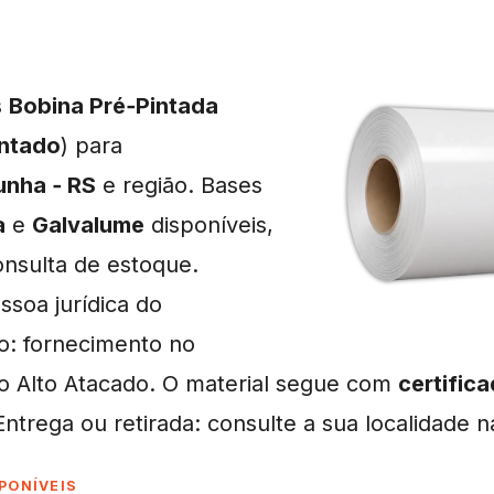
s
Bobina Pré‑Pintada
intado
) para
unha ‑ RS
e região. Bases
a
e
Galvalume
disponíveis,
nsulta de estoque.
soa jurídica do
o: fornecimento no
o Alto Atacado. O material segue com
certific
Entrega ou retirada: consulte a sua localidade 
PONÍVEIS