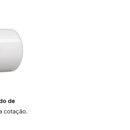
ado de
na cotação.