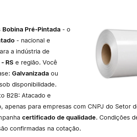
s
Bobina Pré‑Pintada
- o
ntado
- nacional e
ra a indústria de
 ‑ RS
e região. Você
ase:
Galvanizada
ou
 sob disponibilidade.
o B2B: Atacado e
o, apenas para empresas com CNPJ do Setor d
ompanha
certificado de qualidade
. Condições d
 são confirmadas na cotação.