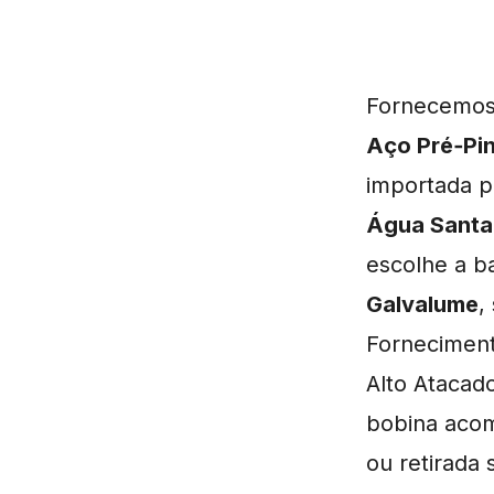
Fornecemo
Aço Pré‑Pi
importada pa
Água Santa
escolhe a b
Galvalume
,
Forneciment
Alto Atacad
bobina ac
ou retirada